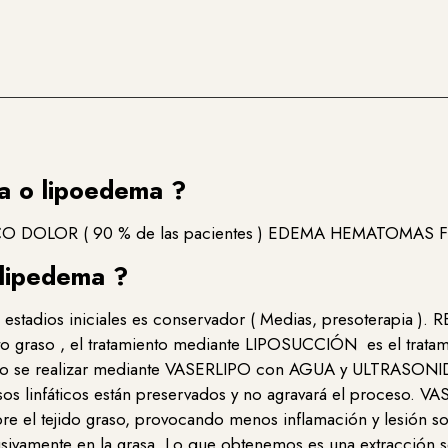
a o lipoedema ?
 DOLOR ( 90 % de las pacientes ) EDEMA HEMATOMAS
 lipedema ?
 en estadios iniciales es conservador ( Medias, presotera
o graso , el tratamiento mediante LIPOSUCCIÓN es el tratami
o se realizar mediante
VASERLIPO
con AGUA y ULTRASONIDOS
vasos linfáticos están preservados y no agravará el proceso. 
obre el tejido graso, provocando menos inflamación y lesión s
usivamente en la grasa. Lo que obtenemos es una extracción s