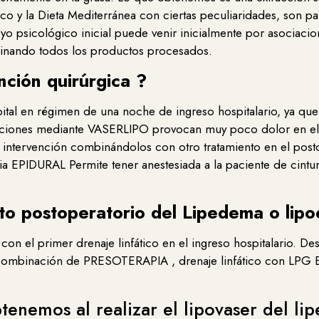
co y la Dieta Mediterránea con ciertas peculiaridades, son p
oyo psicológico inicial puede venir inicialmente por asociac
minando todos los productos procesados.
nción quirúrgica ?
ital en régimen de una noche de ingreso hospitalario, ya que a
succiones mediante VASERLIPO provocan muy poco dolor en el 
intervención combinándolos con otro tratamiento en el posto
 EPIDURAL Permite tener anestesiada a la paciente de cintura 
nto postoperatorio del Lipedema o li
con el primer drenaje linfático en el ingreso hospitalario. D
la combinación de PRESOTERAPIA , drenaje linfático con LP
tenemos al realizar el lipovaser del l