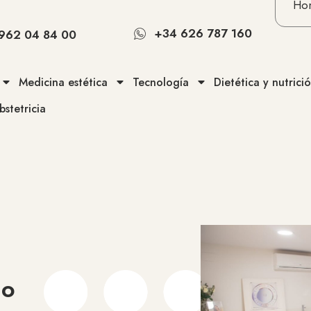
Ho
+34 626 787 160
962 04 84 00
Medicina estética
Tecnología
Dietética y nutrici
stetricia
 o