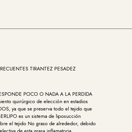
 FRECUENTES TIRANTEZ PESADEZ
pia ). RESPONDE POCO O NADA A LA PERDIDA
ento quirúrgico de elección en estadios
, ya que se preserva todo el tejido que
VASERLIPO es un sistema de liposucción
obre el tejido No graso de alrededor, debido
electiva de esta
grasa inflamatoria
,