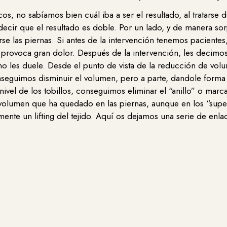
icos, no sabíamos bien cuál iba a ser el resultado, al tratarse 
ir que el resultado es doble. Por un lado, y de manera sorp
e las piernas. Si antes de la intervención tenemos pacient
 provoca gran dolor. Después de la intervención, les decimos
no les duele. Desde el punto de vista de la reducción de vo
Conseguimos disminuir el volumen, pero a parte, dandole forma
el de los tobillos, conseguimos eliminar el “anillo” o marca de
 al volumen que ha quedado en las piernas, aunque en los “su
mente un lifting del tejido. Aquí os dejamos una serie de enl