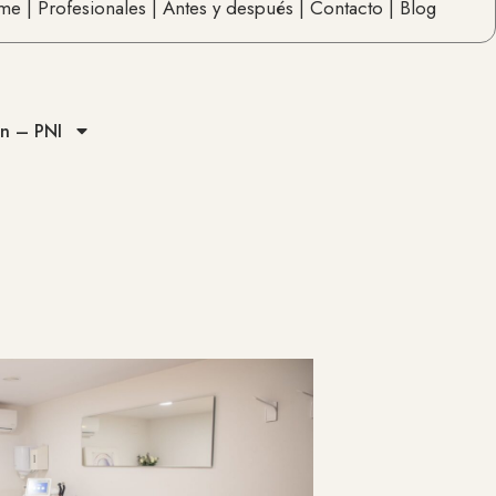
me |
Profesionales |
Antes y después |
Contacto |
Blog
ón – PNI