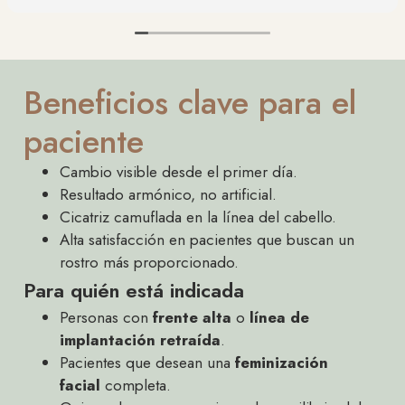
vendaje compresivo pero ni rastro de dolor en el
pecho!!
Tengo cicatrices que ya las tengo suuuper bien y
solo hace 3 semanas de la intervención. Animo a
Beneficios clave para el
todas las mujeres que tengan dudas sobre si dar el
paso. No os vais a arrepentir de hacerlo con el Dr.
paciente
Balaguer. El resultado para mi… inmejorable. Estoy
feliz!!!
Cambio visible desde el primer día.
Resultado armónico, no artificial.
Cicatriz camuflada en la línea del cabello.
Alta satisfacción en pacientes que buscan un
rostro más proporcionado.
Para quién está indicada
Personas con
frente alta
o
línea de
implantación retraída
.
Pacientes que desean una
feminización
facial
completa.