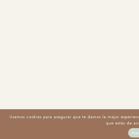
Usamos cookies para asegurar que te damos la mejor experienci
que estás de ac
Ace