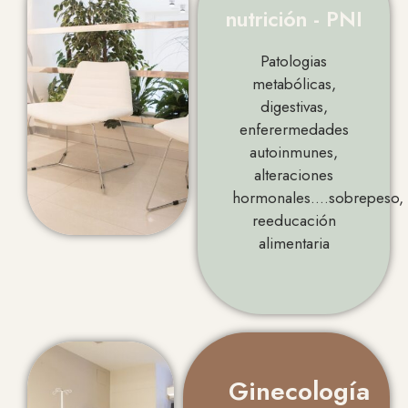
nutrición - PNI
Patologias
metabólicas,
digestivas,
enferermedades
autoinmunes,
alteraciones
hormonales….sobrepeso,
reeducación
alimentaria
Ginecología