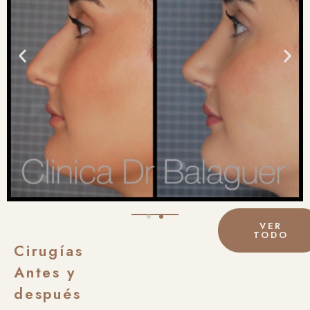
VER
TODO
Cirugías
Antes y
después